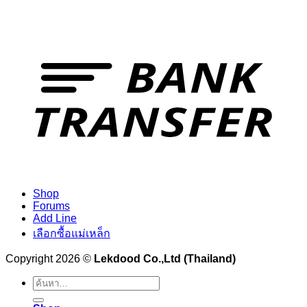
Shop
Forums
Add Line
เลือกซื้อแม่เหล็ก
Copyright 2026 ©
Lekdood Co.,Ltd (Thailand)
ค้นหา: