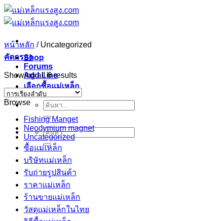
ข้าม
ไป
ยัง
หน้าหลัก
/
Uncategorized
เนื้อหา
คัดกรอง
Shop
Forums
Showing all 6 results
Add Line
เลือกซื้อแม่เหล็ก
Browse
ค้นหา:
Fishing Manget
Neodymium magnet
ค้นหา:
Uncategorized
ซื้อแม่เหล็ก
บริษัทแม่เหล็ก
รับถ่ายรูปสินค้า
ราคาแม่เหล็ก
ร้านขายแม่เหล็ก
วัสดุแม่เหล็กในไทย