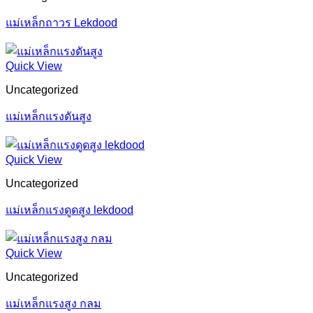
แม่เหล็กถาวร Lekdood
Quick View
Uncategorized
แม่เหล็กแรงดันสูง
Quick View
Uncategorized
แม่เหล็กแรงดูดสูง lekdood
Quick View
Uncategorized
แม่เหล็กแรงสูง กลม