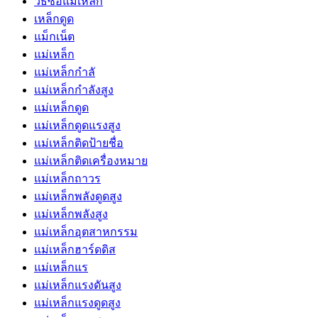
วิธีซื้อแม่เหล็ก
เหล็กดูด
แม็กเน็ต
แม่เหล็ก
แม่เหล็กกำลั
แม่เหล็กกำลังสูง
แม่เหล็กดูด
แม่เหล็กดูดแรงสูง
แม่เหล็กติดป้ายชื่อ
แม่เหล็กติดเครื่องหมาย
แม่เหล็กถาวร
แม่เหล็กพลังดูดสูง
แม่เหล็กพลังสูง
แม่เหล็กอุตสาหกรรม
แม่เหล็กฮาร์ดดิส
แม่เหล็กแร
แม่เหล็กแรงดันสูง
แม่เหล็กแรงดูดสูง