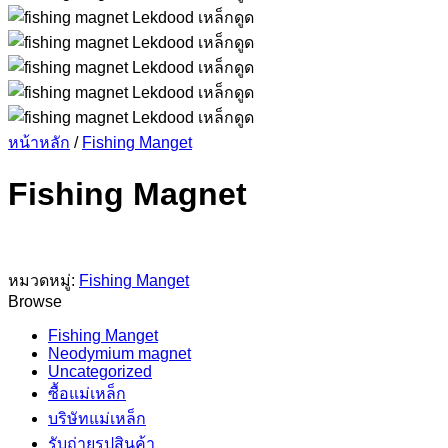
หน้าหลัก
/
Fishing Manget
Fishing Magnet
หมวดหมู่:
Fishing Manget
Browse
Fishing Manget
Neodymium magnet
Uncategorized
ซื้อแม่เหล็ก
บริษัทแม่เหล็ก
รับถ่ายรูปสินค้า