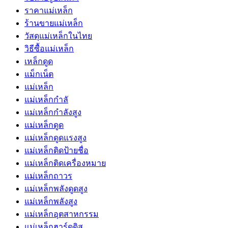
ราคาแม่เหล็ก
ร้านขายแม่เหล็ก
วัสดุแม่เหล็กในไทย
วิธีซื้อแม่เหล็ก
เหล็กดูด
แม็กเน็ต
แม่เหล็ก
แม่เหล็กกำลั
แม่เหล็กกำลังสูง
แม่เหล็กดูด
แม่เหล็กดูดแรงสูง
แม่เหล็กติดป้ายชื่อ
แม่เหล็กติดเครื่องหมาย
แม่เหล็กถาวร
แม่เหล็กพลังดูดสูง
แม่เหล็กพลังสูง
แม่เหล็กอุตสาหกรรม
แม่เหล็กฮาร์ดดิส