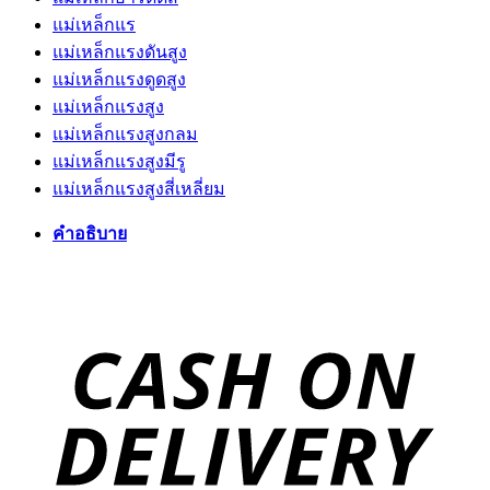
แม่เหล็กแร
แม่เหล็กแรงดันสูง
แม่เหล็กแรงดูดสูง
แม่เหล็กแรงสูง
แม่เหล็กแรงสูงกลม
แม่เหล็กแรงสูงมีรู
แม่เหล็กแรงสูงสี่เหลี่ยม
คำอธิบาย