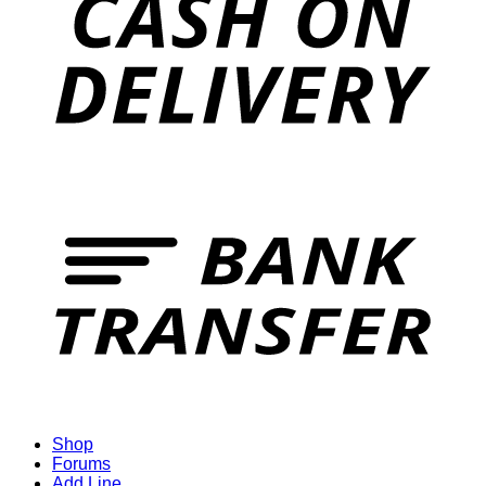
Shop
Forums
Add Line