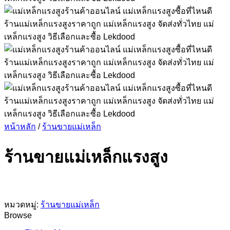
หน้าหลัก
/
ร้านขายแม่เหล็ก
ร้านขายแม่เหล็กแรงสูง
หมวดหมู่:
ร้านขายแม่เหล็ก
Browse