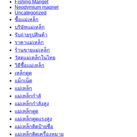
Fishing Manget
Neodymium magnet
Uncategorized
ซื้อแม่เหล็ก
บริษัทแม่เหล็ก
รับถ่ายรูปสินค้า
ราคาแม่เหล็ก
ร้านขายแม่เหล็ก
วัสดุแม่เหล็กในไทย
วิธีซื้อแม่เหล็ก
เหล็กดูด
แม็กเน็ต
แม่เหล็ก
แม่เหล็กกำลั
แม่เหล็กกำลังสูง
แม่เหล็กดูด
แม่เหล็กดูดแรงสูง
แม่เหล็กติดป้ายชื่อ
แม่เหล็กติดเครื่องหมาย