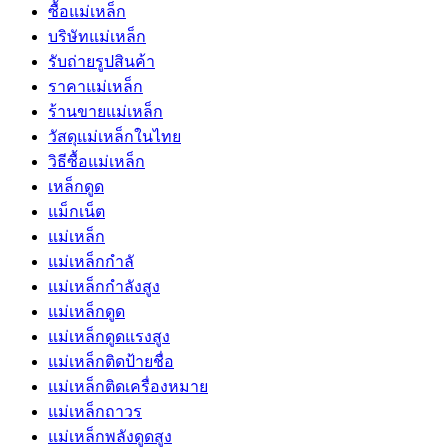
ซื้อแม่เหล็ก
บริษัทแม่เหล็ก
รับถ่ายรูปสินค้า
ราคาแม่เหล็ก
ร้านขายแม่เหล็ก
วัสดุแม่เหล็กในไทย
วิธีซื้อแม่เหล็ก
เหล็กดูด
แม็กเน็ต
แม่เหล็ก
แม่เหล็กกำลั
แม่เหล็กกำลังสูง
แม่เหล็กดูด
แม่เหล็กดูดแรงสูง
แม่เหล็กติดป้ายชื่อ
แม่เหล็กติดเครื่องหมาย
แม่เหล็กถาวร
แม่เหล็กพลังดูดสูง