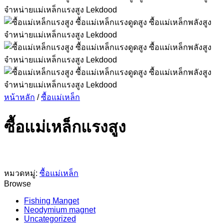
หน้าหลัก
/
ซื้อแม่เหล็ก
ซื้อแม่เหล็กแรงสูง
หมวดหมู่:
ซื้อแม่เหล็ก
Browse
Fishing Manget
Neodymium magnet
Uncategorized