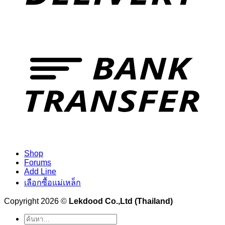
Shop
Forums
Add Line
เลือกซื้อแม่เหล็ก
Copyright 2026 ©
Lekdood Co.,Ltd (Thailand)
ค้นหา: