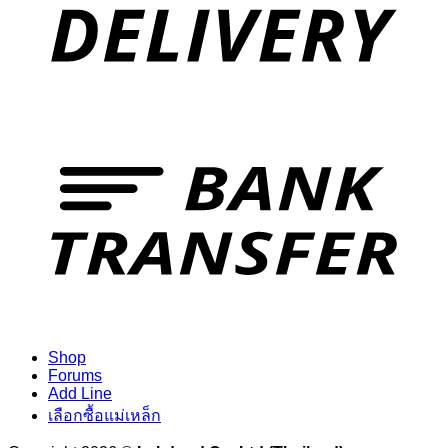
Shop
Forums
Add Line
เลือกซื้อแม่เหล็ก