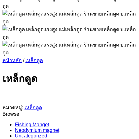
หน้าหลัก
/
เหล็กดูด
เหล็กดูด
หมวดหมู่:
เหล็กดูด
Browse
Fishing Manget
Neodymium magnet
Uncategorized