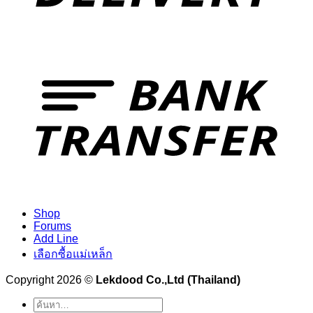
Shop
Forums
Add Line
เลือกซื้อแม่เหล็ก
Copyright 2026 ©
Lekdood Co.,Ltd (Thailand)
ค้นหา: