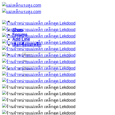
ข้าม
ไป
ยัง
เนื้อหา
Shop
Forums
Add Line
เลือกซื้อแม่เหล็ก
ค้นหา:
ค้นหา: