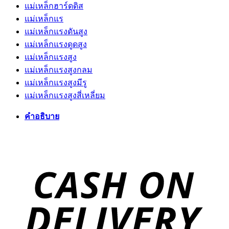
แม่เหล็กฮาร์ดดิส
แม่เหล็กแร
แม่เหล็กแรงดันสูง
แม่เหล็กแรงดูดสูง
แม่เหล็กแรงสูง
แม่เหล็กแรงสูงกลม
แม่เหล็กแรงสูงมีรู
แม่เหล็กแรงสูงสี่เหลี่ยม
คำอธิบาย