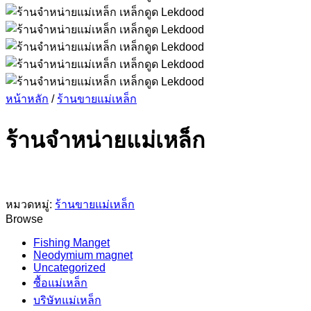
หน้าหลัก
/
ร้านขายแม่เหล็ก
ร้านจำหน่ายแม่เหล็ก
หมวดหมู่:
ร้านขายแม่เหล็ก
Browse
Fishing Manget
Neodymium magnet
Uncategorized
ซื้อแม่เหล็ก
บริษัทแม่เหล็ก