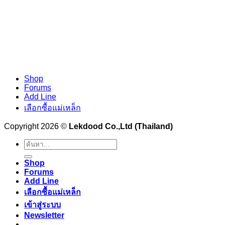
Shop
Forums
Add Line
เลือกซื้อแม่เหล็ก
Copyright 2026 ©
Lekdood Co.,Ltd (Thailand)
ค้นหา:
Shop
Forums
Add Line
เลือกซื้อแม่เหล็ก
เข้าสู่ระบบ
Newsletter