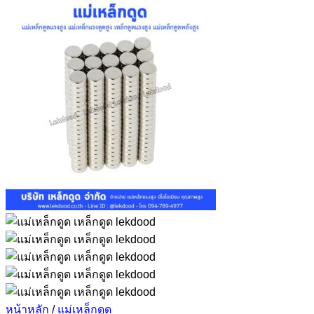
หน้าหลัก
/
แม่เหล็กดูด