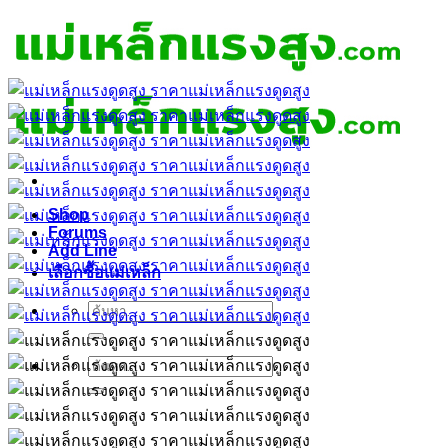
ข้าม
ไป
ยัง
เนื้อหา
Shop
Forums
Add Line
เลือกซื้อแม่เหล็ก
ค้นหา:
ค้นหา: