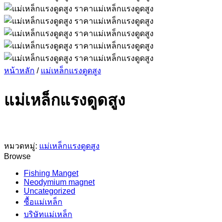
หน้าหลัก
/
แม่เหล็กแรงดูดสูง
แม่เหล็กแรงดูดสูง
หมวดหมู่:
แม่เหล็กแรงดูดสูง
Browse
Fishing Manget
Neodymium magnet
Uncategorized
ซื้อแม่เหล็ก
บริษัทแม่เหล็ก