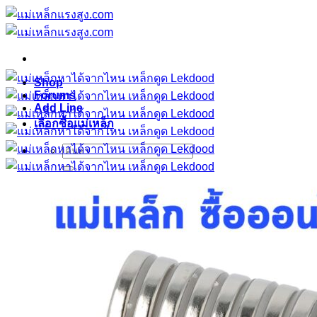
ข้าม
ไป
ยัง
เนื้อหา
Shop
Forums
Add Line
เลือกซื้อแม่เหล็ก
ค้นหา:
ค้นหา: