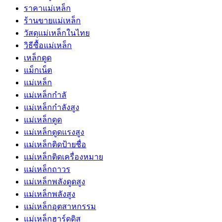
ราคาแม่เหล็ก
ร้านขายแม่เหล็ก
วัสดุแม่เหล็กในไทย
วิธีซื้อแม่เหล็ก
เหล็กดูด
แม็กเน็ต
แม่เหล็ก
แม่เหล็กกำลั
แม่เหล็กกำลังสูง
แม่เหล็กดูด
แม่เหล็กดูดแรงสูง
แม่เหล็กติดป้ายชื่อ
แม่เหล็กติดเครื่องหมาย
แม่เหล็กถาวร
แม่เหล็กพลังดูดสูง
แม่เหล็กพลังสูง
แม่เหล็กอุตสาหกรรม
แม่เหล็กฮาร์ดดิส