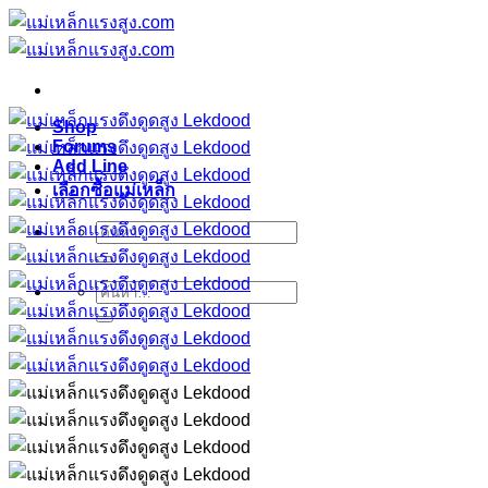
ข้าม
ไป
ยัง
เนื้อหา
Shop
Forums
Add Line
เลือกซื้อแม่เหล็ก
ค้นหา:
ค้นหา: