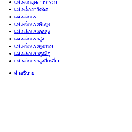
แม่เหล็กอุตสาหกรรม
แม่เหล็กฮาร์ดดิส
แม่เหล็กแร
แม่เหล็กแรงดันสูง
แม่เหล็กแรงดูดสูง
แม่เหล็กแรงสูง
แม่เหล็กแรงสูงกลม
แม่เหล็กแรงสูงมีรู
แม่เหล็กแรงสูงสี่เหลี่ยม
คำอธิบาย