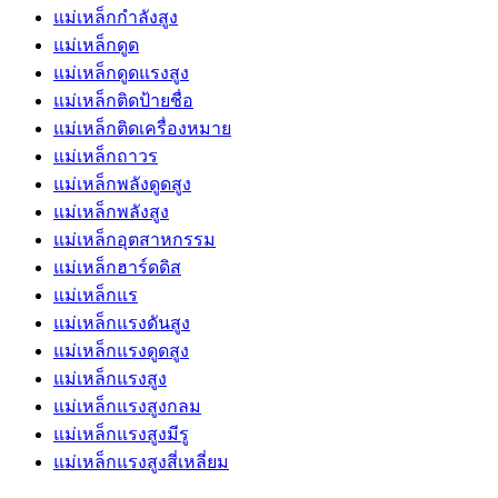
แม่เหล็กกำลังสูง
แม่เหล็กดูด
แม่เหล็กดูดแรงสูง
แม่เหล็กติดป้ายชื่อ
แม่เหล็กติดเครื่องหมาย
แม่เหล็กถาวร
แม่เหล็กพลังดูดสูง
แม่เหล็กพลังสูง
แม่เหล็กอุตสาหกรรม
แม่เหล็กฮาร์ดดิส
แม่เหล็กแร
แม่เหล็กแรงดันสูง
แม่เหล็กแรงดูดสูง
แม่เหล็กแรงสูง
แม่เหล็กแรงสูงกลม
แม่เหล็กแรงสูงมีรู
แม่เหล็กแรงสูงสี่เหลี่ยม