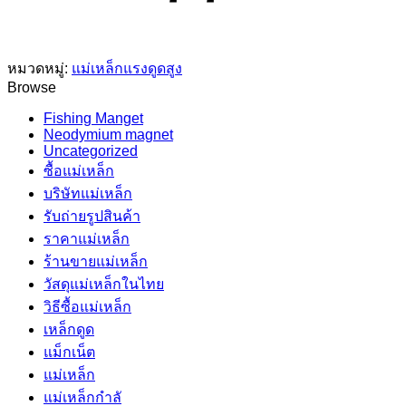
หมวดหมู่:
แม่เหล็กแรงดูดสูง
Browse
Fishing Manget
Neodymium magnet
Uncategorized
ซื้อแม่เหล็ก
บริษัทแม่เหล็ก
รับถ่ายรูปสินค้า
ราคาแม่เหล็ก
ร้านขายแม่เหล็ก
วัสดุแม่เหล็กในไทย
วิธีซื้อแม่เหล็ก
เหล็กดูด
แม็กเน็ต
แม่เหล็ก
แม่เหล็กกำลั