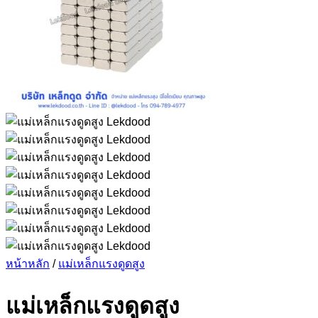
หน้าหลัก
/
แม่เหล็กแรงดูดสูง
แม่เหล็กแรงดูดสูง