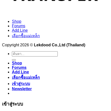
Shop
Forums
Add Line
เลือกซื้อแม่เหล็ก
Copyright 2026 ©
Lekdood Co.,Ltd (Thailand)
ค้นหา:
Shop
Forums
Add Line
เลือกซื้อแม่เหล็ก
เข้าสู่ระบบ
Newsletter
เข้าสู่ระบบ