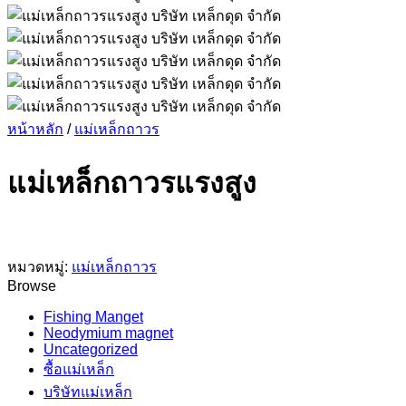
หน้าหลัก
/
แม่เหล็กถาวร
แม่เหล็กถาวรแรงสูง
หมวดหมู่:
แม่เหล็กถาวร
Browse
Fishing Manget
Neodymium magnet
Uncategorized
ซื้อแม่เหล็ก
บริษัทแม่เหล็ก