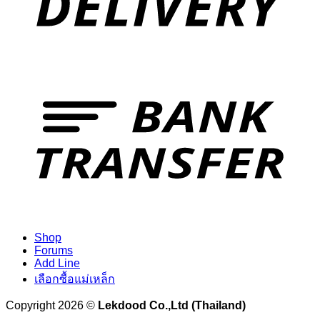
Shop
Forums
Add Line
เลือกซื้อแม่เหล็ก
Copyright 2026 ©
Lekdood Co.,Ltd (Thailand)