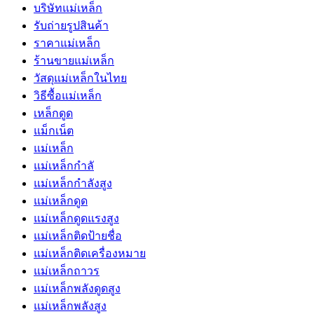
บริษัทแม่เหล็ก
รับถ่ายรูปสินค้า
ราคาแม่เหล็ก
ร้านขายแม่เหล็ก
วัสดุแม่เหล็กในไทย
วิธีซื้อแม่เหล็ก
เหล็กดูด
แม็กเน็ต
แม่เหล็ก
แม่เหล็กกำลั
แม่เหล็กกำลังสูง
แม่เหล็กดูด
แม่เหล็กดูดแรงสูง
แม่เหล็กติดป้ายชื่อ
แม่เหล็กติดเครื่องหมาย
แม่เหล็กถาวร
แม่เหล็กพลังดูดสูง
แม่เหล็กพลังสูง