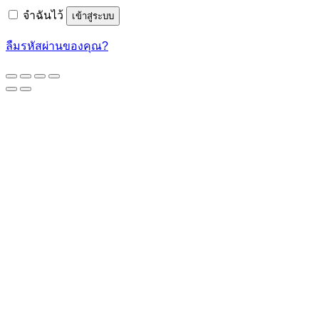
จำฉันไว้
เข้าสู่ระบบ
ลืมรหัสผ่านของคุณ?