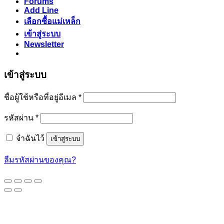
Forums
Add Line
เลือกซื้อแม่เหล็ก
เข้าสู่ระบบ
Newsletter
เข้าสู่ระบบ
ต้องการ
ชื่อผู้ใช้หรือที่อยู่อีเมล
*
ต้องการ
รหัสผ่าน
*
จำฉันไว้
เข้าสู่ระบบ
ลืมรหัสผ่านของคุณ?