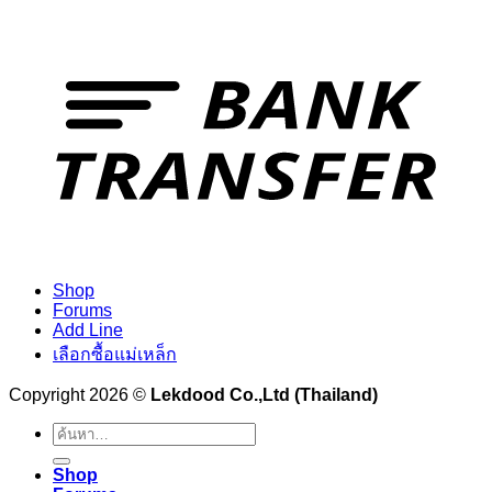
Shop
Forums
Add Line
เลือกซื้อแม่เหล็ก
Copyright 2026 ©
Lekdood Co.,Ltd (Thailand)
ค้นหา:
Shop