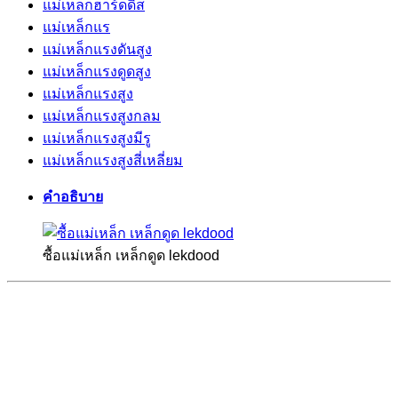
แม่เหล็กฮาร์ดดิส
แม่เหล็กแร
แม่เหล็กแรงดันสูง
แม่เหล็กแรงดูดสูง
แม่เหล็กแรงสูง
แม่เหล็กแรงสูงกลม
แม่เหล็กแรงสูงมีรู
แม่เหล็กแรงสูงสี่เหลี่ยม
คำอธิบาย
ซื้อแม่เหล็ก เหล็กดูด lekdood