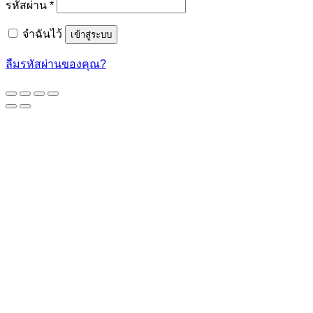
ต้องการ
รหัสผ่าน
*
จำฉันไว้
เข้าสู่ระบบ
ลืมรหัสผ่านของคุณ?