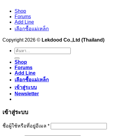
Shop
Forums
Add Line
เลือกซื้อแม่เหล็ก
Copyright 2026 ©
Lekdood Co.,Ltd (Thailand)
ค้นหา:
Shop
Forums
Add Line
เลือกซื้อแม่เหล็ก
เข้าสู่ระบบ
Newsletter
เข้าสู่ระบบ
ต้องการ
ชื่อผู้ใช้หรือที่อยู่อีเมล
*