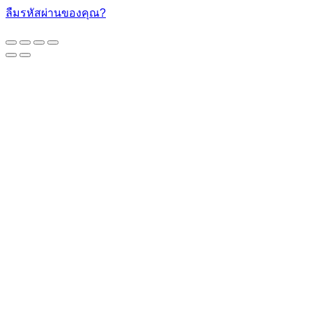
ลืมรหัสผ่านของคุณ?