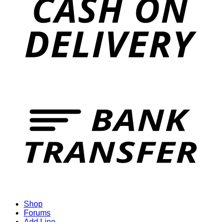
Shop
Forums
Add Line