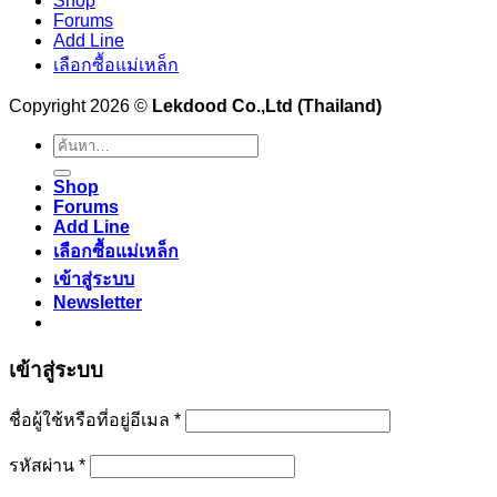
Shop
Forums
Add Line
เลือกซื้อแม่เหล็ก
Copyright 2026 ©
Lekdood Co.,Ltd (Thailand)
ค้นหา:
Shop
Forums
Add Line
เลือกซื้อแม่เหล็ก
เข้าสู่ระบบ
Newsletter
เข้าสู่ระบบ
ต้องการ
ชื่อผู้ใช้หรือที่อยู่อีเมล
*
ต้องการ
รหัสผ่าน
*