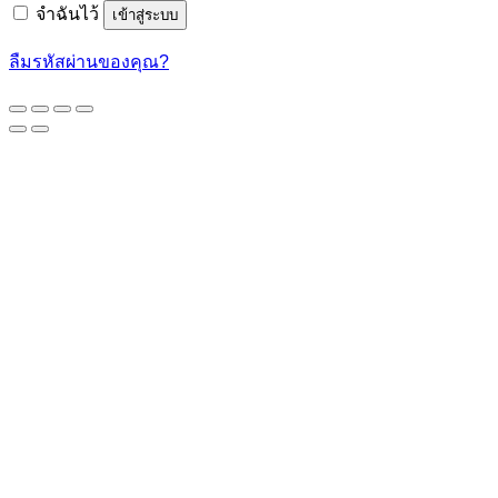
จำฉันไว้
เข้าสู่ระบบ
ลืมรหัสผ่านของคุณ?