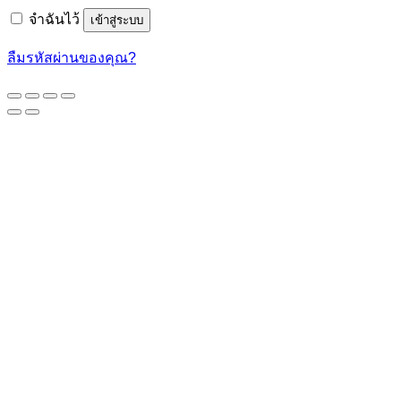
จำฉันไว้
เข้าสู่ระบบ
ลืมรหัสผ่านของคุณ?