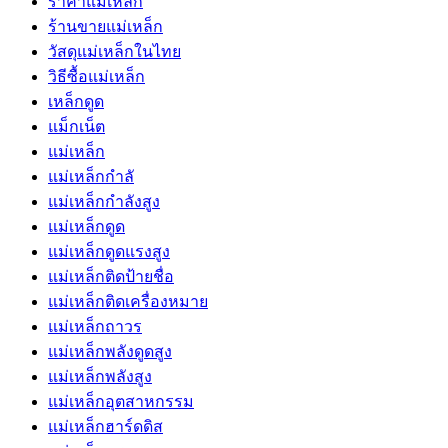
ราคาแม่เหล็ก
ร้านขายแม่เหล็ก
วัสดุแม่เหล็กในไทย
วิธีซื้อแม่เหล็ก
เหล็กดูด
แม็กเน็ต
แม่เหล็ก
แม่เหล็กกำลั
แม่เหล็กกำลังสูง
แม่เหล็กดูด
แม่เหล็กดูดแรงสูง
แม่เหล็กติดป้ายชื่อ
แม่เหล็กติดเครื่องหมาย
แม่เหล็กถาวร
แม่เหล็กพลังดูดสูง
แม่เหล็กพลังสูง
แม่เหล็กอุตสาหกรรม
แม่เหล็กฮาร์ดดิส