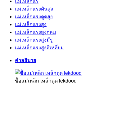
แม่เหล็กแร
แม่เหล็กแรงดันสูง
แม่เหล็กแรงดูดสูง
แม่เหล็กแรงสูง
แม่เหล็กแรงสูงกลม
แม่เหล็กแรงสูงมีรู
แม่เหล็กแรงสูงสี่เหลี่ยม
คำอธิบาย
ซื้อแม่เหล็ก เหล็กดูด lekdood