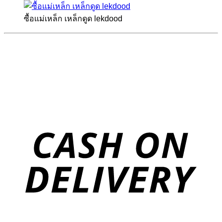
ซื้อแม่เหล็ก เหล็กดูด lekdood