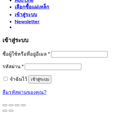
เลือกซื้อแม่เหล็ก
เข้าสู่ระบบ
Newsletter
เข้าสู่ระบบ
ต้องการ
ชื่อผู้ใช้หรือที่อยู่อีเมล
*
ต้องการ
รหัสผ่าน
*
จำฉันไว้
เข้าสู่ระบบ
ลืมรหัสผ่านของคุณ?