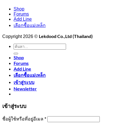
Shop
Forums
Add Line
เลือกซื้อแม่เหล็ก
Lekdood Co.,Ltd (Thailand)
Copyright 2026 ©
ค้นหา:
Shop
Forums
Add Line
เลือกซื้อแม่เหล็ก
เข้าสู่ระบบ
Newsletter
เข้าสู่ระบบ
ต้องการ
ชื่อผู้ใช้หรือที่อยู่อีเมล
*