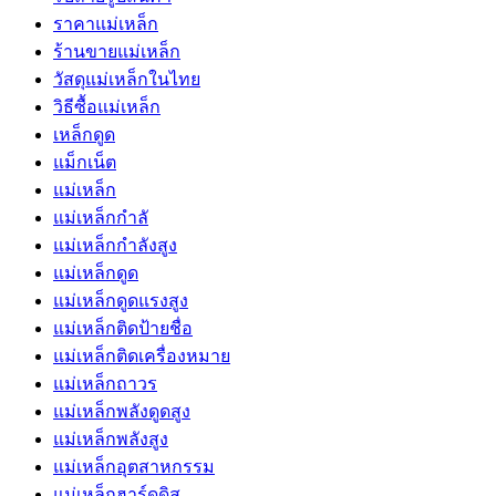
ราคาแม่เหล็ก
ร้านขายแม่เหล็ก
วัสดุแม่เหล็กในไทย
วิธีซื้อแม่เหล็ก
เหล็กดูด
แม็กเน็ต
แม่เหล็ก
แม่เหล็กกำลั
แม่เหล็กกำลังสูง
แม่เหล็กดูด
แม่เหล็กดูดแรงสูง
แม่เหล็กติดป้ายชื่อ
แม่เหล็กติดเครื่องหมาย
แม่เหล็กถาวร
แม่เหล็กพลังดูดสูง
แม่เหล็กพลังสูง
แม่เหล็กอุตสาหกรรม
แม่เหล็กฮาร์ดดิส