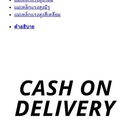
แม่เหล็กแรงสูงมีรู
แม่เหล็กแรงสูงสี่เหลี่ยม
คำอธิบาย