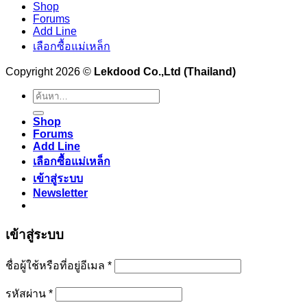
Shop
Forums
Add Line
เลือกซื้อแม่เหล็ก
Copyright 2026 ©
Lekdood Co.,Ltd (Thailand)
ค้นหา:
Shop
Forums
Add Line
เลือกซื้อแม่เหล็ก
เข้าสู่ระบบ
Newsletter
เข้าสู่ระบบ
ต้องการ
ชื่อผู้ใช้หรือที่อยู่อีเมล
*
ต้องการ
รหัสผ่าน
*