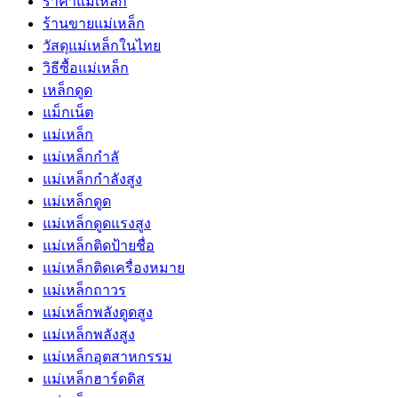
ราคาแม่เหล็ก
ร้านขายแม่เหล็ก
วัสดุแม่เหล็กในไทย
วิธีซื้อแม่เหล็ก
เหล็กดูด
แม็กเน็ต
แม่เหล็ก
แม่เหล็กกำลั
แม่เหล็กกำลังสูง
แม่เหล็กดูด
แม่เหล็กดูดแรงสูง
แม่เหล็กติดป้ายชื่อ
แม่เหล็กติดเครื่องหมาย
แม่เหล็กถาวร
แม่เหล็กพลังดูดสูง
แม่เหล็กพลังสูง
แม่เหล็กอุตสาหกรรม
แม่เหล็กฮาร์ดดิส