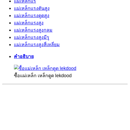
แม่เหล็กแร
แม่เหล็กแรงดันสูง
แม่เหล็กแรงดูดสูง
แม่เหล็กแรงสูง
แม่เหล็กแรงสูงกลม
แม่เหล็กแรงสูงมีรู
แม่เหล็กแรงสูงสี่เหลี่ยม
คำอธิบาย
ซื้อแม่เหล็ก เหล็กดูด lekdood