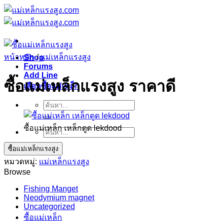
ข้าม
ไป
ยัง
เนื้อหา
หน้าหลัก
/
แม่เหล็กแรงสูง
Shop
Forums
Add Line
ซื้อแม่เหล็กแรงสูง ราคาดี
เลือกซื้อแม่เหล็ก
ค้นหา:
ซื้อแม่เหล็ก เหล็กดูด lekdood
ค้นหา:
ซื้อแม่เหล็กแรงสูง
หมวดหมู่:
แม่เหล็กแรงสูง
Browse
Fishing Manget
Neodymium magnet
Uncategorized
ซื้อแม่เหล็ก