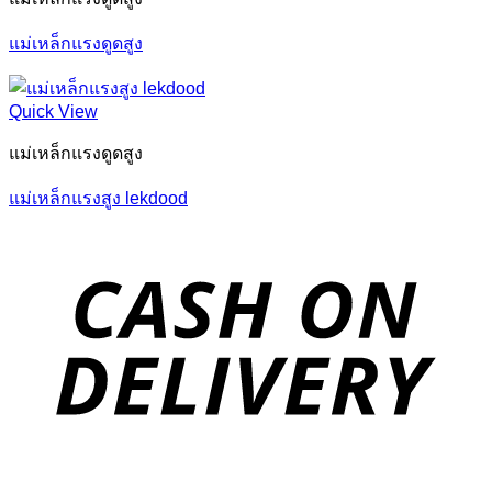
แม่เหล็กแรงดูดสูง
Quick View
แม่เหล็กแรงดูดสูง
แม่เหล็กแรงสูง lekdood