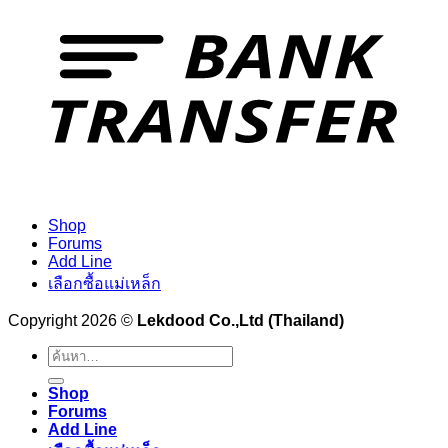
Shop
Forums
Add Line
เลือกซื้อแม่เหล็ก
Copyright 2026 ©
Lekdood Co.,Ltd (Thailand)
ค้นหา:
Shop
Forums
Add Line