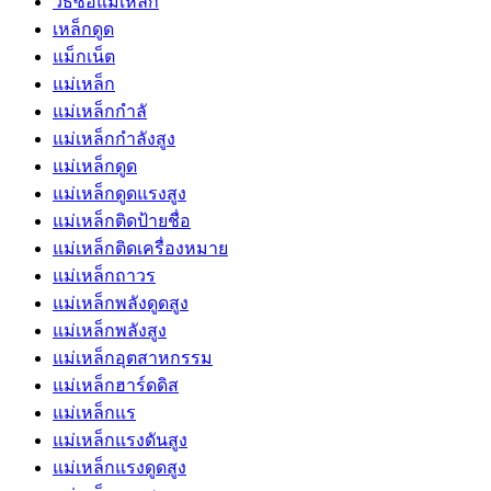
วิธีซื้อแม่เหล็ก
เหล็กดูด
แม็กเน็ต
แม่เหล็ก
แม่เหล็กกำลั
แม่เหล็กกำลังสูง
แม่เหล็กดูด
แม่เหล็กดูดแรงสูง
แม่เหล็กติดป้ายชื่อ
แม่เหล็กติดเครื่องหมาย
แม่เหล็กถาวร
แม่เหล็กพลังดูดสูง
แม่เหล็กพลังสูง
แม่เหล็กอุตสาหกรรม
แม่เหล็กฮาร์ดดิส
แม่เหล็กแร
แม่เหล็กแรงดันสูง
แม่เหล็กแรงดูดสูง