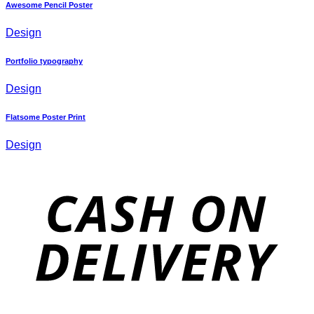
Awesome Pencil Poster
Design
Portfolio typography
Design
Flatsome Poster Print
Design