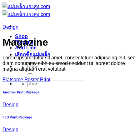
ข้าม
ไป
ยัง
Design
เนื้อหา
Shop
Magazine
Forums
Add Line
เลือกซื้อแม่เหล็ก
Lorem ipsum dolor sit amet, consectetuer adipiscing elit, sed
diam nonummy nibh euismod tincidunt ut laoreet dolore
ค้นหา:
magna aliquam erat volutpat
Flatsome Poster Print
ค้นหา:
Another Print Package
Design
FL3 Print Package
Design